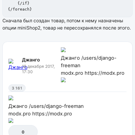
    {/if}

{/foreach}
Сначала был создан товар, потом к нему назначены
опции miniShop2, товар не пересохранялся после этого.
Джанго
/users/django-
Джанго
freeman
18 декабря 2017,
17:30
modx.pro
https://modx.pro
3 161
Джанго
/users/django-freeman
modx.pro
https://modx.pro
0