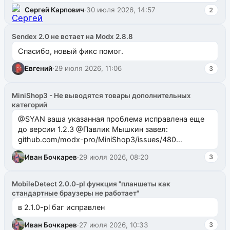
Сергей Карпович
·
30 июля 2026, 14:57
2
Sendex 2.0 не встает на Modx 2.8.8
Спасибо, новый фикс помог.
Евгений
·
29 июля 2026, 11:06
3
MiniShop3 - Не выводятся товары дополнительных
категорий
@SYAN ваша указанная проблема исправлена еще
до версии 1.2.3 @Павлик Мышкин завел:
github.com/modx-pro/MiniShop3/issues/480
github.com/modx-pro/MiniShop3/issues/481Исправим
Иван Бочкарев
·
29 июля 2026, 08:20
3
в б...
MobileDetect 2.0.0-pl функция "планшеты как
стандартные браузеры не работает"
в 2.1.0-pl баг исправлен
Иван Бочкарев
·
27 июля 2026, 10:33
3