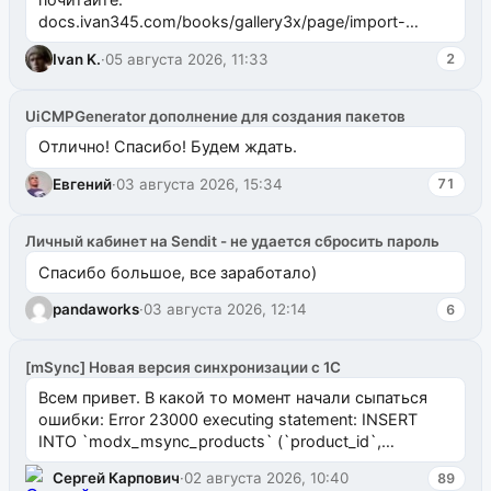
docs.ivan345.com/books/gallery3x/page/import-
ms2galleryphp
Ivan K.
·
05 августа 2026, 11:33
2
UiCMPGenerator дополнение для создания пакетов
Отлично! Спасибо! Будем ждать.
Евгений
·
03 августа 2026, 15:34
71
Личный кабинет на Sendit - не удается сбросить пароль
Спасибо большое, все заработало)
pandaworks
·
03 августа 2026, 12:14
6
[mSync] Новая версия синхронизации с 1С
Всем привет. В какой то момент начали сыпаться
ошибки: Error 23000 executing statement: INSERT
INTO `modx_msync_products` (`product_id`,
`uuid_1c`) VALUES ...
Сергей Карпович
·
02 августа 2026, 10:40
89