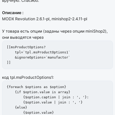
вручную. Спасибо.
Описание :
MODX Revolution 2.6.1-pl, minishop2-2.4.11-pl
У товара есть опции (заданы через опции miniShop2),
они выводятся через
[[msProductOptions?

    tpl=`tpl.msProductOptions1`

    &ignoreOptions=`manufactor`

]]
код tpl.msProductOptions1:
{foreach $options as $option}

    {if $option.value is array}

        {$option.caption | join : ', '}:

        {$option.value | join : ', '}

    {else}

        {$option.value}
