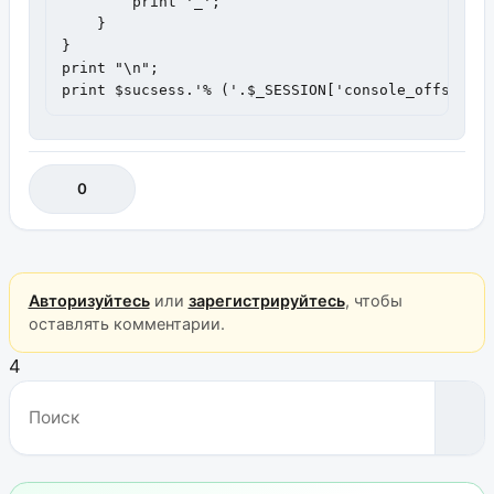
        print '_';

    }

}

print "\n";

print $sucsess.'% ('.$_SESSION['console_offset']
0
Авторизуйтесь
или
зарегистрируйтесь
, чтобы
оставлять комментарии.
4