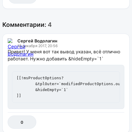
Комментарии:
4
Сергей Водолагин
18 декабря 2017, 20:56
Привет! У меня вот так вывод указан, всё отлично
работает. Нужно добавить &hideEmpty=`1`
[[!msProductOptions?

	&tplOuter=`modifiedProductOptions.outer`

	&hideEmpty=`1`

]]
0