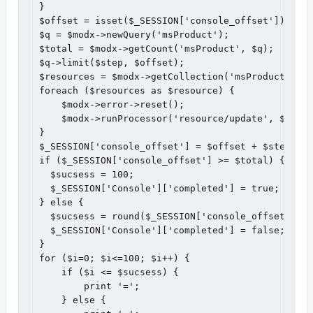
}

$offset = isset($_SESSION['console_offset']) && $
$q = $modx->newQuery('msProduct');

$total = $modx->getCount('msProduct', $q);

$q->limit($step, $offset);

$resources = $modx->getCollection('msProduct', $q
foreach ($resources as $resource) {

    $modx->error->reset();

    $modx->runProcessor('resource/update', $resou
}

$_SESSION['console_offset'] = $offset + $step;

if ($_SESSION['console_offset'] >= $total) {

  $sucsess = 100;

  $_SESSION['Console']['completed'] = true;

} else {

  $sucsess = round($_SESSION['console_offset'] / 
  $_SESSION['Console']['completed'] = false;

}

for ($i=0; $i<=100; $i++) {

    if ($i <= $sucsess) {

        print '=';

    } else {
