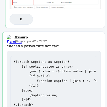
0
Джанго
18 декабря 2017, 22:32
сделал в результате вот так:
{foreach $options as $option}

    {if $option.value is array}

        {var $value = ($option.value | join : ', 
        {if $value}

            {$option.caption | join : ', '}: {$va
        {/if}

    {else}

        {$option.value}

    {/if}

{/foreach}