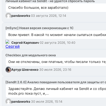
Личный кабинет на Sendit - не удается сбросить пароль
Спасибо большое, все заработало)
pandaworks
·
03 августа 2026, 12:14
[mSync] Новая версия синхронизации с 1С
Всем привет. В какой то момент начали сыпаться ошибки: 
Сергей Карпович
·
02 августа 2026, 10:40
Checkbox для модального окна
Они не отключены, они платные, чтобы писали только те
Артур Шевченко
·
30 июля 2026, 23:16
[SendIt 2.6.0] Анализ поведения пользователя для защиты от 
Здравствуйте. Делаю личный кабинет на Sendit и со сб
modx.pro пока пуст, и,...
pandaworks
·
30 июля 2026, 15:14