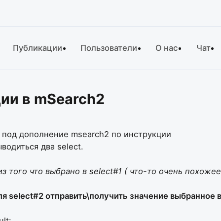
Публикации
Пользователи
О нас
Чат
ии в mSearch2
 под дополнение msearch2 по инструкции
водиться два select.
з того что выбрано в select#1 ( что-то очень похоже
 select#2 отправить\получить значение выбранное в 
lt: