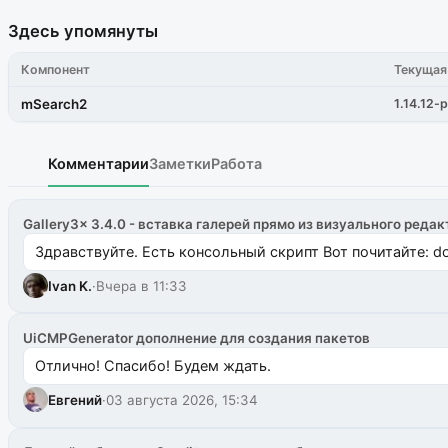
Здесь упомянуты
Компонент
Текущая
mSearch2
1.14.12-p
Комментарии
Заметки
Работа
Gallery3x 3.4.0 - вставка галерей прямо из визуального редак
Здравствуйте. Есть консольный скрипт Вот почитайте: do
Ivan K.
·
Вчера в 11:33
UiCMPGenerator дополнение для создания пакетов
Отлично! Спасибо! Будем ждать.
Евгений
·
03 августа 2026, 15:34