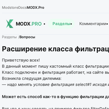
Modstore
Docs
MODX.Pro
MODX
.PRO
Разделы
Комментарии
Разделы
Вопросы
Расширение класса фильтрац
Приветствую всех!
В данный момент пишу кастомный класс фильтрации
Класс подключен и фильтрация работает, на сайте вы
Возникла следущая дилемма:
— надо менять условие фильтрация select#1 исходя и
Может есть способ как-то в функцию фильтрации для
Вот что я хочу сделать на примере фильтра filterDefau