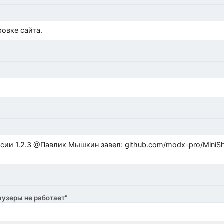
)
овке сайта.
ub.com/modx-pro/MiniShop3/issues/480 github.com/modx-
аузеры не работает"