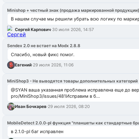
Minishop + честный знак (продажа маркированной продукции
В нашем случае мы решили убрать всю логику по маркир
Сергей Карпович
·
30 июля 2026, 14:57
Sendex 2.0 не встает на Modx 2.8.8
Спасибо, новый фикс помог.
Евгений
·
29 июля 2026, 11:06
MiniShop3 - Не выводятся товары дополнительных категорий
@SYAN ваша указанная проблема исправлена еще до версии 1.2.3 @Павлик Мышкин завел: gith
pro/MiniShop3/issues/481Исправим в б...
Иван Бочкарев
·
29 июля 2026, 08:20
MobileDetect 2.0.0-pl функция "планшеты как стандартные бр
в 2.1.0-pl баг исправлен