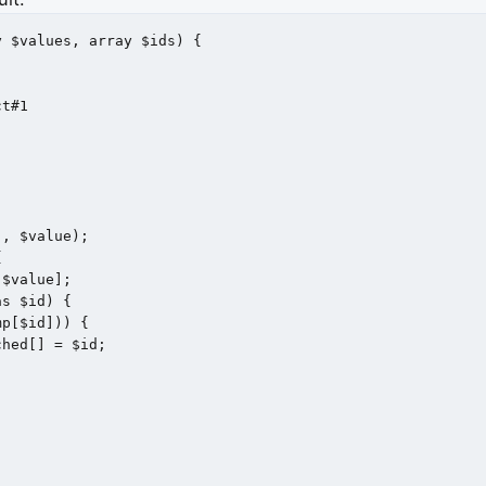
 $values, array $ids) {
