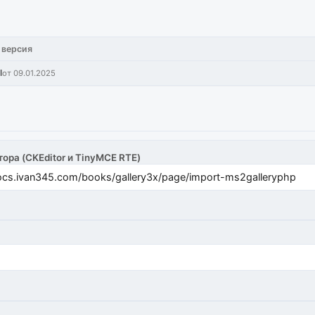
 версия
l
от 09.01.2025
тора (CKEditor и TinyMCE RTE)
cs.ivan345.com/books/gallery3x/page/import-ms2galleryphp