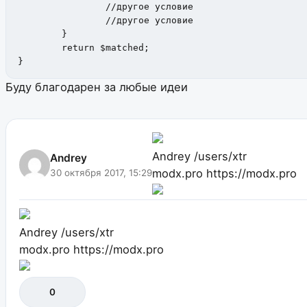
		//другое условие

		//другое условие

	}

	return $matched;

}
Буду благодарен за любые идеи
Andrey
/users/xtr
Andrey
modx.pro
https://modx.pro
30 октября 2017, 15:29
Andrey
/users/xtr
modx.pro
https://modx.pro
0