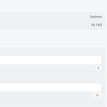
Закачки
19 783
2
71