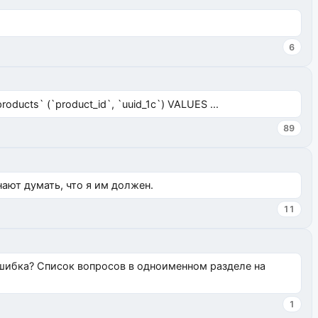
6
ucts` (`product_id`, `uuid_1c`) VALUES ...
89
нают думать, что я им должен.
11
ошибка? Список вопросов в одноименном разделе на
1