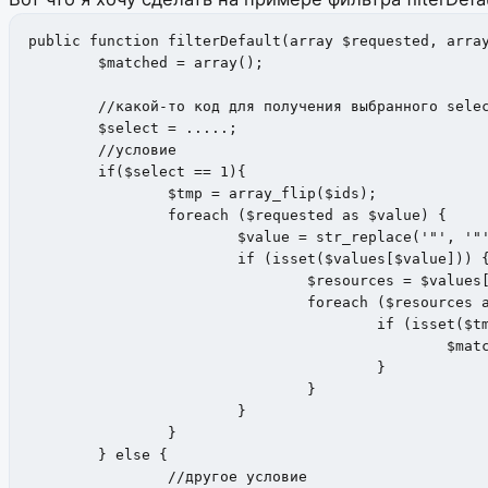
public function filterDefault(array $requested, array
	$matched = array();

	//какой-то код для получения выбранного select#1

	$select = .....; 

	//условие

	if($select == 1){

		$tmp = array_flip($ids);

		foreach ($requested as $value) {

			$value = str_replace('"', '"', $value);

			if (isset($values[$value])) {

				$resources = $values[$value];

				foreach ($resources as $id) {

					if (isset($tmp[$id])) {

						$matched[] = $id;

					}

				}

			}

		}

	} else {

		//другое условие
