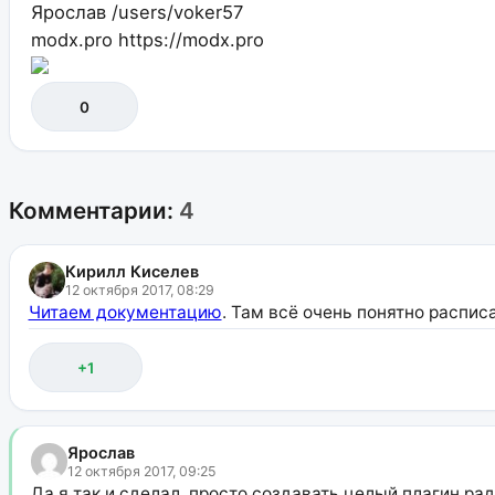
Ярослав
/users/voker57
modx.pro
https://modx.pro
0
Комментарии:
4
Кирилл Киселев
12 октября 2017, 08:29
Читаем документацию
. Там всё очень понятно распис
+1
Ярослав
12 октября 2017, 09:25
Да я так и сделал, просто создавать целый плагин ра