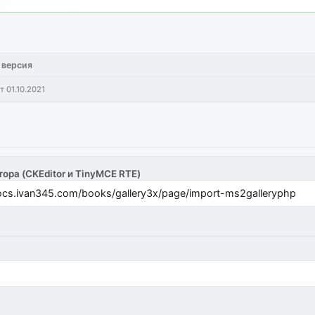
 версия
т 01.10.2021
тора (CKEditor и TinyMCE RTE)
cs.ivan345.com/books/gallery3x/page/import-ms2galleryphp