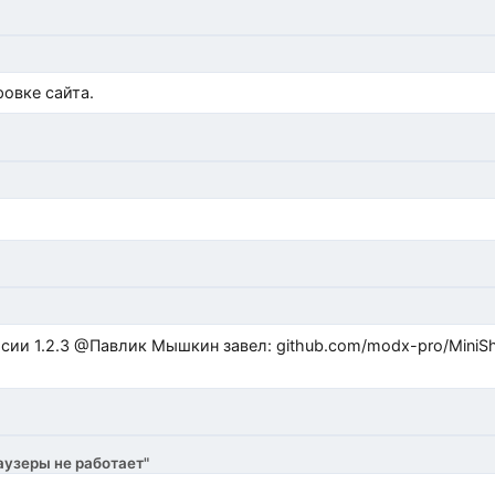
)
овке сайта.
ub.com/modx-pro/MiniShop3/issues/480 github.com/modx-
аузеры не работает"