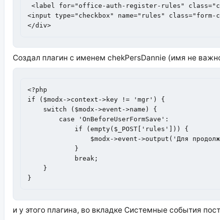
 <label for="office-auth-register-rules" class="c
<input type="checkbox" name="rules" class="form-c
</div>
Создал плагин с именем chekPersDannie (имя не важно
<?php

if ($modx->context->key != 'mgr') {

    switch ($modx->event->name) {

        case 'OnBeforeUserFormSave':

            if (empty($_POST['rules'])) {

                $modx->event->output('Для продолж
            }            

            break;

    }

}
и у этого плагина, во вкладке Системные события пос