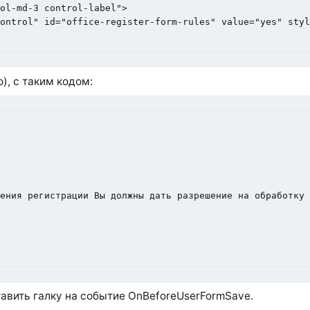
ol-md-3 control-label">

ontrol" id="office-register-form-rules" value="yes" styl
), с таким кодом:
ения регистрации Вы должны дать разрешение на обработку 
тавить галку на событие OnBeforeUserFormSave.