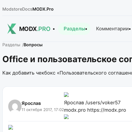
Modstore
Docs
MODX.Pro
MODX
.PRO
Разделы
Комментарии
Разделы
Вопросы
Office и пользовательское с
Как добавить чекбокс «Пользовательского соглашени
Ярослав
/users/voker57
Ярослав
modx.pro
https://modx.pro
11 октября 2017, 17:02