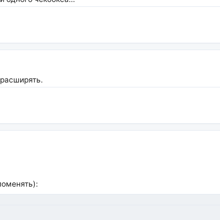
 расширять.
поменять):