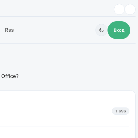
Rss
Вход
Office?
1 696