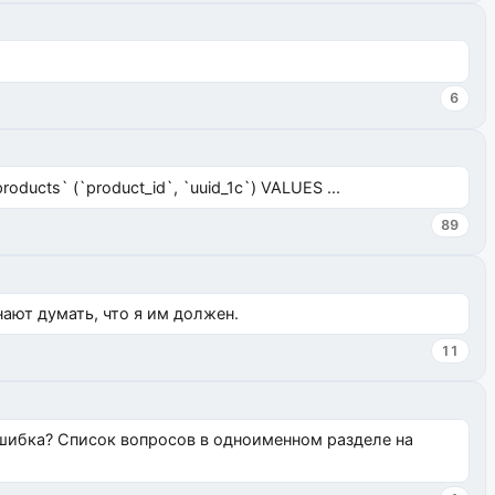
6
ucts` (`product_id`, `uuid_1c`) VALUES ...
89
нают думать, что я им должен.
11
ошибка? Список вопросов в одноименном разделе на