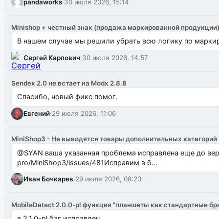
pandaworks
·
30 июля 2026, 15:14
Minishop + честный знак (продажа маркированной продукции
В нашем случае мы решили убрать всю логику по маркир
Сергей Карпович
·
30 июля 2026, 14:57
Sendex 2.0 не встает на Modx 2.8.8
Спасибо, новый фикс помог.
Евгений
·
29 июля 2026, 11:06
MiniShop3 - Не выводятся товары дополнительных категорий
@SYAN ваша указанная проблема исправлена еще до версии 1.2.3 @Павлик Мышкин завел: gith
pro/MiniShop3/issues/481Исправим в б...
Иван Бочкарев
·
29 июля 2026, 08:20
MobileDetect 2.0.0-pl функция "планшеты как стандартные бр
в 2.1.0-pl баг исправлен