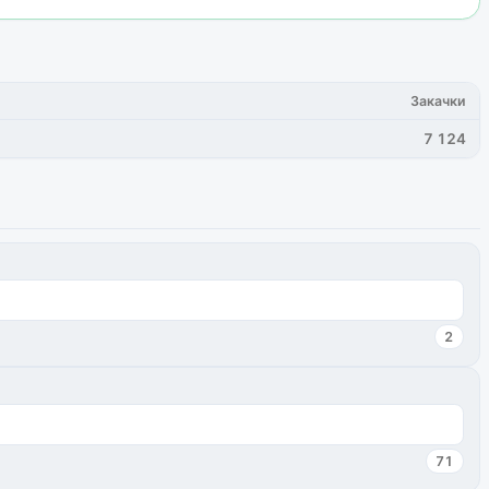
Закачки
7 124
2
71