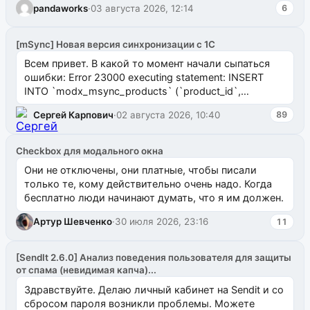
pandaworks
·
03 августа 2026, 12:14
6
[mSync] Новая версия синхронизации с 1С
Всем привет. В какой то момент начали сыпаться
ошибки: Error 23000 executing statement: INSERT
INTO `modx_msync_products` (`product_id`,
`uuid_1c`) VALUES ...
Сергей Карпович
·
02 августа 2026, 10:40
89
Checkbox для модального окна
Они не отключены, они платные, чтобы писали
только те, кому действительно очень надо. Когда
бесплатно люди начинают думать, что я им должен.
Артур Шевченко
·
30 июля 2026, 23:16
11
[SendIt 2.6.0] Анализ поведения пользователя для защиты
от спама (невидимая капча)...
Здравствуйте. Делаю личный кабинет на Sendit и со
сбросом пароля возникли проблемы. Можете