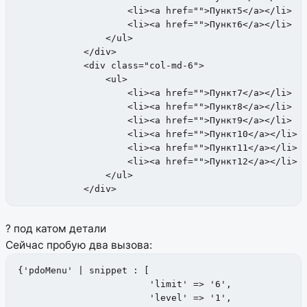
                    <li><a href="">Пункт5</a></li>

                    <li><a href="">Пункт6</a></li>

                </ul>

            </div>

            <div class="col-md-6">

                <ul>

                    <li><a href="">Пункт7</a></li>

                    <li><a href="">Пункт8</a></li>

                    <li><a href="">Пункт9</a></li>

                    <li><a href="">Пункт10</a></li>

                    <li><a href="">Пункт11</a></li>

                    <li><a href="">Пункт12</a></li>

                </ul>

            </div>
? под катом детали
Сейчас пробую два вызова:
{'pdoMenu' | snippet : [

                        'limit' => '6',

                        'level' => '1',
