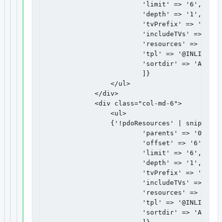
                        'limit' => '6',

                        'depth' => '1',

                        'tvPrefix' => '',

                        'includeTVs' => 'lin
                        'resources' => $link
                        'tpl' => '@INLINE <l
                        'sortdir' => 'ASC'

                        ]}

                </ul>

            </div>

            <div class="col-md-6">

                <ul>

                {'!pdoResources' | snippet : 
                        'parents' => '0',

                        'offset' => '6',

                        'limit' => '6',

                        'depth' => '1',

                        'tvPrefix' => '',

                        'includeTVs' => 'lin
                        'resources' => $link
                        'tpl' => '@INLINE <l
                        'sortdir' => 'ASC'
