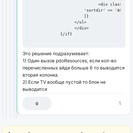
                            <div class="col
                      'sortdir' => 'ASC'

                      ]}

                  </ul>

                  </div>

            {/if}
Это решение подразумевает:
1) Один вызов pdoResources, если кол-во
перечисленных айди больше 6 то выводится
вторая колонка.
2) Если TV вообще пустой то блок не
выводится
1
0