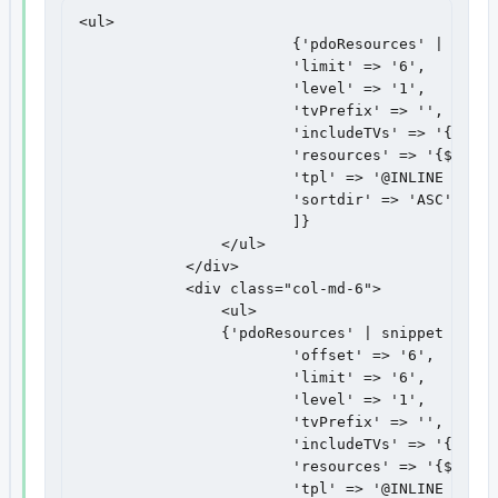
<ul>

                        {'pdoResources' | snippe
                        'limit' => '6',

                        'level' => '1',

                        'tvPrefix' => '',

                        'includeTVs' => '{$link_
                        'resources' => '{$link_i
                        'tpl' => '@INLINE <li><
                        'sortdir' => 'ASC'

                        ]}

                </ul>

            </div>

            <div class="col-md-6">

                <ul>

                {'pdoResources' | snippet : [

                        'offset' => '6',

                        'limit' => '6',

                        'level' => '1',

                        'tvPrefix' => '',

                        'includeTVs' => '{$link_
                        'resources' => '{$link_i
                        'tpl' => '@INLINE <li><