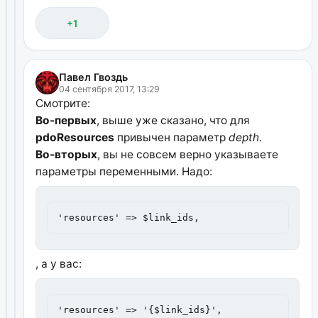
+1
Павел Гвоздь
04 сентября 2017, 13:29
Смотрите:
Во-первых
, выше уже сказано, что для
pdoResources
привычен параметр
depth
.
Во-вторых
, вы не совсем верно указываете
параметры переменными. Надо:
'resources' => $link_ids,
, а у вас:
'resources' => '{$link_ids}',