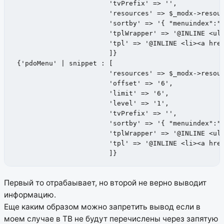
                        'tvPrefix' => '',

                        'resources' => $_modx->resour
                        'sortby' => '{ "menuindex":"A
                        'tplWrapper' => '@INLINE <ul>
                        'tpl' => '@INLINE <li><a href
                        ]}

 {'pdoMenu' | snippet : [

                        'resources' => $_modx->resour
			'offset' => '6',

                        'limit' => '6',

                        'level' => '1',

                        'tvPrefix' => '',

                        'sortby' => '{ "menuindex":"A
                        'tplWrapper' => '@INLINE <ul>
                        'tpl' => '@INLINE <li><a href
                        ]}
Первый то отрабаывает, но второй не верно выводит
информацию.
Еще каким образом можно запретить вывод если в
моем случае в ТВ не будут перечислены через запятую