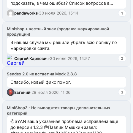
подсказать, в чем ошибка? Список вопросов в
одноименном разделе на modx.pro пока пуст, и,...
pandaworks
·
30 июля 2026, 15:14
1
Minishop + честный знак (продажа маркированной
продукции)
В нашем случае мы решили убрать всю логику по
маркировке сайта.
Сергей Карпович
·
30 июля 2026, 14:57
2
Sendex 2.0 не встает на Modx 2.8.8
Спасибо, новый фикс помог.
Евгений
·
29 июля 2026, 11:06
3
MiniShop3 - Не выводятся товары дополнительных
категорий
@SYAN ваша указанная проблема исправлена еще
до версии 1.2.3 @Павлик Мышкин завел: