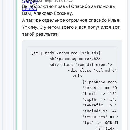
04 сентября 2017, 14:25
Вы абсолютно правы! Спасибо за помощь
Вам, Алексею Ерохину.
А так же отдельное огромное спасибо Илье
Уткину. С учетом всего и вся получился вот
такой результат:
{if $_modx->resource.link_ids}	

        <h2>разновидности</h2>

        <div class="row different">

                <div class="col-md-6" style
                  <ul>

                      {'!pdoResources' | sn
                      'parents' => '0',

                      'limit' => '12',

                      'depth' => '1',

                      'tvPrefix' => '',

                      'includeTVs' => 'link
                      'resources' => $_modx
                      'tpl' => '@INLINE <li
                            {if $idx == 6}<