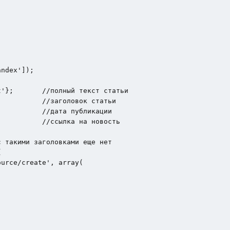


ndex']); 

'};       //полный текст статьи

          //заголовок статьи

          //дата публикации

          //ссылка на новость



urce/create', array(
