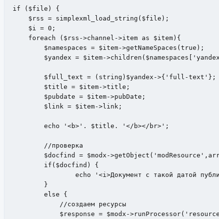
if ($file) {

    $rss = simplexml_load_string($file);

    $i = 0;

    foreach ($rss->channel->item as $item){

        $namespaces = $item->getNameSpaces(true);

        $yandex = $item->children($namespaces['yandex
        $full_text = (string)$yandex->{'full-text'}; 
        $title = $item->title;                       
        $pubdate = $item->pubDate;                   
        $link = $item->link;                         
        echo '<b>'. $title. '</b></br>';

	//проверка

        $docfind = $modx->getObject('modResource',arr
        if($docfind) {

		echo '<i>Документ с такой датой публикации уже есть </i></br>';

        }

        else {

	    //создаем ресурсы

            $response = $modx->runProcessor('resource