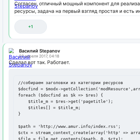
Согласен, отличный мощный компонент для реализац
ресурсы, задача на первый взгляд простая и есть 
+1
Василий Stepanov
02 апреля 2017, 04:18
Сделал вот так. Работает.
//собираем заголовки из категории ресурсов

$docfind = $modx->getCollection('modResource',arr
foreach ($docfind as $k => $res) {

    $title_m = $res->get('pagetitle');

    $titles[] = $title_m;

}

$path = 'http://www.amur.info/index.rss';

$ctx = stream_context_create(array('http' => arra
$file = file_get_contents($path, 0, $ctx);
