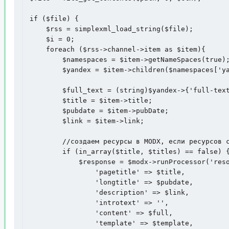
if ($file) {

    $rss = simplexml_load_string($file);

    $i = 0;

    foreach ($rss->channel->item as $item){

        $namespaces = $item->getNameSpaces(true);
        $yandex = $item->children($namespaces['ya
        $full_text = (string)$yandex->{'full-text
        $title = $item->title;                   
        $pubdate = $item->pubDate;               
        $link = $item->link;                     
	//создаем ресурсы в MODX, если ресурсов с такими заголовками еще нет

        if (in_array($title, $titles) == false) {
            $response = $modx->runProcessor('reso
                'pagetitle' => $title,

                'longtitle' => $pubdate,

                'description' => $link,

                'introtext' => '',

                'content' => $full,

                'template' => $template,
