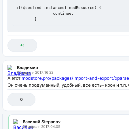
if($docfind instanceof modResource) {

		continue;

        }
+1
Владимир
01 апреля 2017, 16:22
А этот
modstore.pro/packages/import-and-export/xparse
Он очень продуманный, удобный, все есть- крон и т.п
0
Василий Stepanov
02 апреля 2017, 04:05