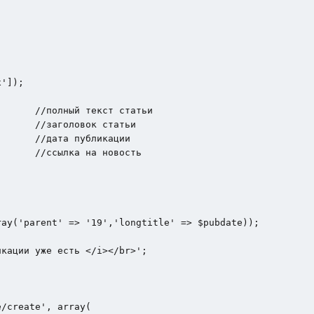
']); 

      //полный текст статьи

      //заголовок статьи

      //дата публикации

      //ссылка на новость

ay('parent' => '19','longtitle' => $pubdate));          
/create', array(
