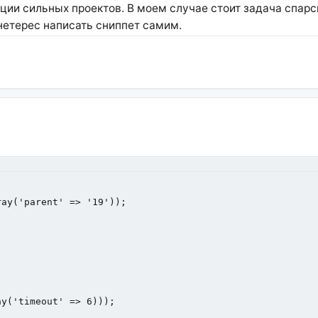
ии сильных проектов. В моем случае стоит задача спарс
инетерес написать сниппет самим.
ay('parent' => '19'));

y('timeout' => 6)));
