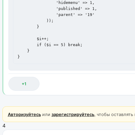
            	'hidemenu' => 1,

            	'published' => 1,

            	'parent' => '19'

            ));

        }

        $i++;

        if ($i == 5) break;

    }

}
+1
Авторизуйтесь
или
зарегистрируйтесь
, чтобы оставлять
4