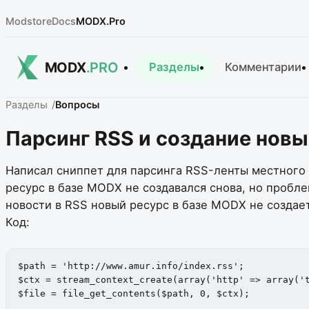
Modstore
Docs
MODX.Pro
MODX
.PRO
Разделы
Комментарии
Разделы
Вопросы
Парсинг RSS и создание новы
Написал сниппет для парсинга RSS-ленты местного 
ресурс в базе MODX не создавался снова, но пробле
новости в RSS новый ресурс в базе MODX не создает
Код:
$path = 'http://www.amur.info/index.rss';

$ctx = stream_context_create(array('http' => array('t
$file = file_get_contents($path, 0, $ctx);
