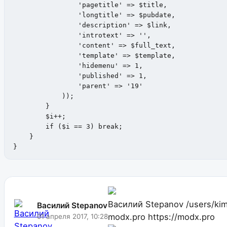
           	'pagetitle' => $title,

            	'longtitle' => $pubdate,

            	'description' => $link,

            	'introtext' => '',

            	'content' => $full_text,

            	'template' => $template,

            	'hidemenu' => 1,

            	'published' => 1,

            	'parent' => '19'

            ));

        }

        $i++;

        if ($i == 3) break;

    }

}
Василий Stepanov
/users/ki
Василий Stepanov
modx.pro
https://modx.pro
01 апреля 2017, 10:28