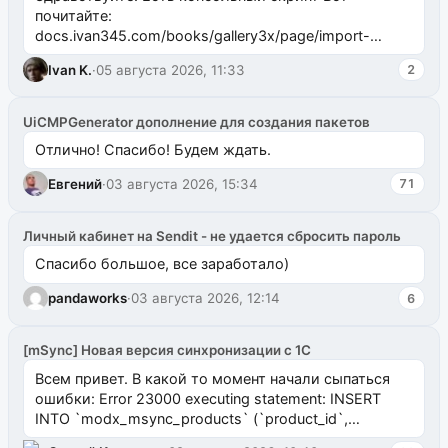
почитайте:
docs.ivan345.com/books/gallery3x/page/import-
ms2galleryphp
Ivan K.
·
05 августа 2026, 11:33
2
UiCMPGenerator дополнение для создания пакетов
Отлично! Спасибо! Будем ждать.
Евгений
·
03 августа 2026, 15:34
71
Личный кабинет на Sendit - не удается сбросить пароль
Спасибо большое, все заработало)
pandaworks
·
03 августа 2026, 12:14
6
[mSync] Новая версия синхронизации с 1С
Всем привет. В какой то момент начали сыпаться
ошибки: Error 23000 executing statement: INSERT
INTO `modx_msync_products` (`product_id`,
`uuid_1c`) VALUES ...