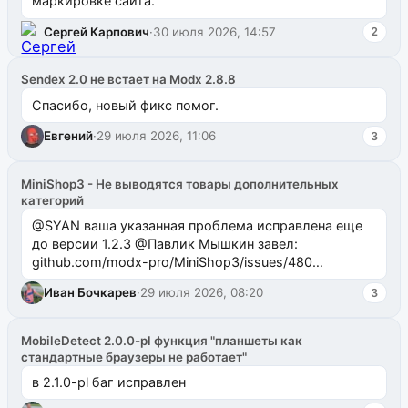
маркировке сайта.
Сергей Карпович
·
30 июля 2026, 14:57
2
Sendex 2.0 не встает на Modx 2.8.8
Спасибо, новый фикс помог.
Евгений
·
29 июля 2026, 11:06
3
MiniShop3 - Не выводятся товары дополнительных
категорий
@SYAN ваша указанная проблема исправлена еще
до версии 1.2.3 @Павлик Мышкин завел:
github.com/modx-pro/MiniShop3/issues/480
github.com/modx-pro/MiniShop3/issues/481Исправим
Иван Бочкарев
·
29 июля 2026, 08:20
3
в б...
MobileDetect 2.0.0-pl функция "планшеты как
стандартные браузеры не работает"
в 2.1.0-pl баг исправлен