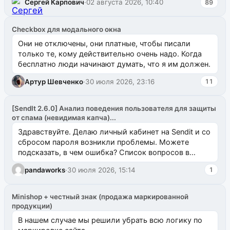
Сергей Карпович
·
02 августа 2026, 10:40
89
Checkbox для модального окна
Они не отключены, они платные, чтобы писали
только те, кому действительно очень надо. Когда
бесплатно люди начинают думать, что я им должен.
Артур Шевченко
·
30 июля 2026, 23:16
11
[SendIt 2.6.0] Анализ поведения пользователя для защиты
от спама (невидимая капча)...
Здравствуйте. Делаю личный кабинет на Sendit и со
сбросом пароля возникли проблемы. Можете
подсказать, в чем ошибка? Список вопросов в
одноименном разделе на modx.pro пока пуст, и,...
pandaworks
·
30 июля 2026, 15:14
1
Minishop + честный знак (продажа маркированной
продукции)
В нашем случае мы решили убрать всю логику по