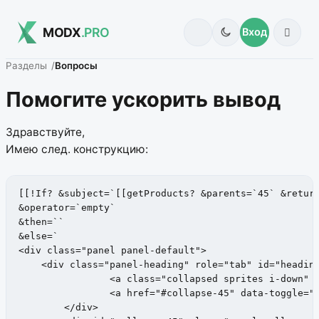
MODX
.PRO
Вход
Разделы
Вопросы
Помогите ускорить вывод
Здравствуйте,
Имею след. конструкцию:
[[!If? &subject=`[[getProducts? &parents=`45` &return
&operator=`empty` 

&then=`` 

&else=`

<div class="panel panel-default">

    <div class="panel-heading" role="tab" id="heading
		<a class="collapsed sprites i-down" data-toggle="collapse" data-parent="#accordion" href="#collapse-45" aria-expanded="false" aria-controls="collapse-45"></a>

		<a href="#collapse-45" data-toggle="collapse" data-parent="#accordion" aria-expanded="false" aria-controls="collapse-45" class="category-link">Безопасность (Аэрбеги)</a>

	</div>
