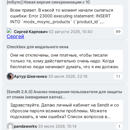
[mSync] Новая версия синхронизации с 1С
Всем привет. В какой то момент начали сыпаться
ошибки: Error 23000 executing statement: INSERT
INTO `modx_msync_products` (`product_id`,
`uuid_1c`) VALUES ...
Сергей Карпович
·
02 августа 2026, 10:40
89
Checkbox для модального окна
Они не отключены, они платные, чтобы писали
только те, кому действительно очень надо. Когда
бесплатно люди начинают думать, что я им должен.
Артур Шевченко
·
30 июля 2026, 23:16
11
[SendIt 2.6.0] Анализ поведения пользователя для защиты
от спама (невидимая капча)...
Здравствуйте. Делаю личный кабинет на Sendit и со
сбросом пароля возникли проблемы. Можете
подсказать, в чем ошибка? Список вопросов в
одноименном разделе на modx.pro пока пуст, и,...
pandaworks
·
30 июля 2026, 15:14
1