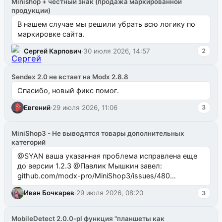
Minishop + честный знак (продажа маркированной
продукции)
В нашем случае мы решили убрать всю логику по
маркировке сайта.
Сергей Карпович
·
30 июля 2026, 14:57
2
Sendex 2.0 не встает на Modx 2.8.8
Спасибо, новый фикс помог.
Евгений
·
29 июля 2026, 11:06
3
MiniShop3 - Не выводятся товары дополнительных
категорий
@SYAN ваша указанная проблема исправлена еще
до версии 1.2.3 @Павлик Мышкин завел:
github.com/modx-pro/MiniShop3/issues/480
github.com/modx-pro/MiniShop3/issues/481Исправим
Иван Бочкарев
·
29 июля 2026, 08:20
3
в б...
MobileDetect 2.0.0-pl функция "планшеты как