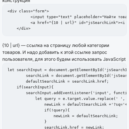
конструкция
<div class="form">

          <input type="text" placeholder="Найти товар
          <a href="{10 | url}" id="jsSearchLink"><i c
    </div>
{10 | url} — ссылка на страницу любой категории
товаров.
И надо добавить к этой ссылке запрос
пользователя, для этого будем использовать JavaScript
let searchInput = document.getElementById('jsSearchIn
        searchLink = document.getElementById('jsSearc
        defaultSearchLink = searchLink.href;

    if(searchInput){

        searchInput.addEventListener('input', functio
            let query = e.target.value.replace(' ', '
                newLink = defaultSearchLink +'?sq='+ 
                if(!query){

                    newLink = defaultSearchLink;

                }

                searchLink.href = newLink;
