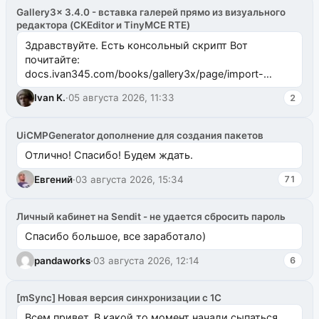
Gallery3x 3.4.0 - вставка галерей прямо из визуального
редактора (CKEditor и TinyMCE RTE)
Здравствуйте. Есть консольный скрипт Вот
почитайте:
docs.ivan345.com/books/gallery3x/page/import-
ms2galleryphp
Ivan K.
·
05 августа 2026, 11:33
2
UiCMPGenerator дополнение для создания пакетов
Отлично! Спасибо! Будем ждать.
Евгений
·
03 августа 2026, 15:34
71
Личный кабинет на Sendit - не удается сбросить пароль
Спасибо большое, все заработало)
pandaworks
·
03 августа 2026, 12:14
6
[mSync] Новая версия синхронизации с 1С
Всем привет. В какой то момент начали сыпаться