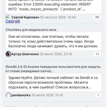
ошибки: Error 23000 executing statement: INSERT
INTO `modx_msync_products` (`product_id`,
`uuid_1c`) VALUES ...
Сергей Карпович
·
02 августа 2026, 10:40
89
Checkbox для модального окна
Они не отключены, они платные, чтобы писали
только те, кому действительно очень надо. Когда
бесплатно люди начинают думать, что я им должен.
Артур Шевченко
·
30 июля 2026, 23:16
11
[SendIt 2.6.0] Анализ поведения пользователя для защиты
от спама (невидимая капча)...
Здравствуйте. Делаю личный кабинет на Sendit и со
сбросом пароля возникли проблемы. Можете
подсказать, в чем ошибка? Список вопросов в
одноименном разделе на modx.pro пока пуст, и,...
pandaworks
·
30 июля 2026, 15:14
1