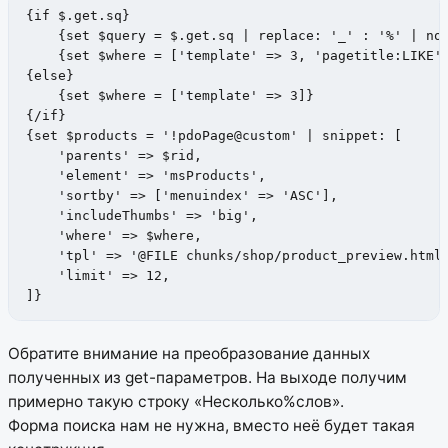
{if $.get.sq}

    {set $query = $.get.sq | replace: '_' : '%' | not
    {set $where = ['template' => 3, 'pagetitle:LIKE' 
{else}

    {set $where = ['template' => 3]}

{/if}

{set $products = '!pdoPage@custom' | snippet: [

    'parents' => $rid,

    'element' => 'msProducts',

    'sortby' => ['menuindex' => 'ASC'],

    'includeThumbs' => 'big',

    'where' => $where,

    'tpl' => '@FILE chunks/shop/product_preview.html'
    'limit' => 12,

]}
Обратите внимание на преобразование данных
полученных из get-параметров. На выходе получим
примерно такую строку «Несколько%слов».
Форма поиска нам не нужна, вместо неё будет такая