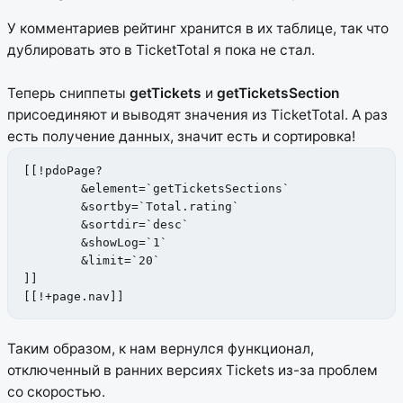
У комментариев рейтинг хранится в их таблице, так что
дублировать это в TicketTotal я пока не стал.
Теперь сниппеты
getTickets
и
getTicketsSection
присоединяют и выводят значения из TicketTotal. А раз
есть получение данных, значит есть и сортировка!
[[!pdoPage?

	&element=`getTicketsSections`

	&sortby=`Total.rating`

	&sortdir=`desc`

	&showLog=`1`

	&limit=`20`

]]

[[!+page.nav]]
Таким образом, к нам вернулся функционал,
отключенный в ранних версиях Tickets из-за проблем
со скоростью.