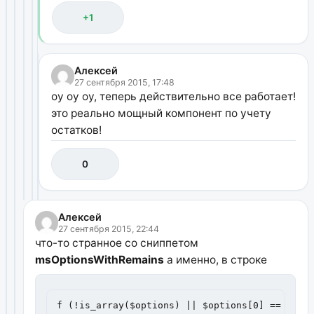
+1
Алексей
27 сентября 2015, 17:48
оу оу оу, теперь действительно все работает!
это реально мощный компонент по учету
остатков!
0
Алексей
27 сентября 2015, 22:44
что-то странное со сниппетом
msOptionsWithRemains
а именно, в строке
f (!is_array($options) || $options[0] == '' |