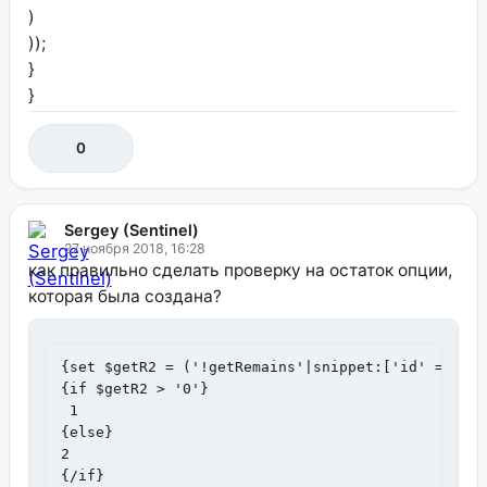
)
));
}
}
0
Sergey (Sentinel)
27 ноября 2018, 16:28
как правильно сделать проверку на остаток опции,
которая была создана?
{set $getR2 = ('!getRemains'|snippet:['id' => $id
{if $getR2 > '0'}

 1

{else} 

2 

{/if}