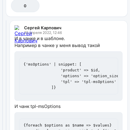
0
Сергей Карпович
20 апреля 2022, 12:46
И в чанке и в шаблоне.
Например в чанке у меня вывод такой
{'msOptions' | snippet: [

                'product' => $id,

                'options' => 'option_size',

                'tpl' => 'tpl-msOptions'

            ]}
И чанк tpl-msOptions
{foreach $options as $name => $values}
