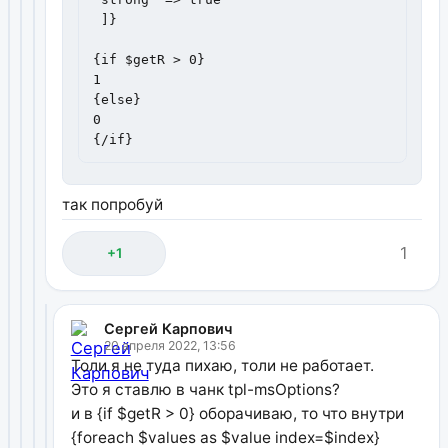
 ]}

{if $getR > 0}

1

{else}

0

{/if}
так попробуй
1
+1
Сергей Карпович
20 апреля 2022, 13:56
Толи я не туда пихаю, толи не работает.
Это я ставлю в чанк tpl-msOptions?
и в {if $getR > 0} оборачиваю, то что внутри
{foreach $values as $value index=$index}