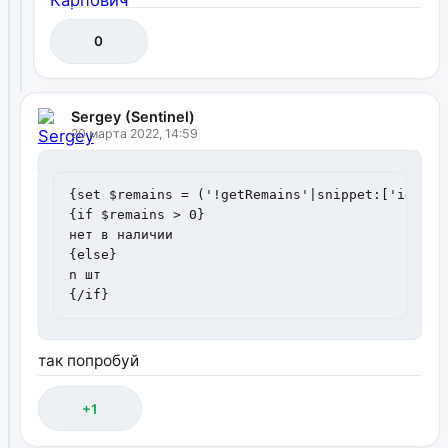
0
Sergey (Sentinel)
20 марта 2022, 14:59
{set $remains = ('!getRemains'|snippet:['id' => 
{if $remains > 0}

нет в наличии

{else}

n шт

{/if}
так попробуй
+1