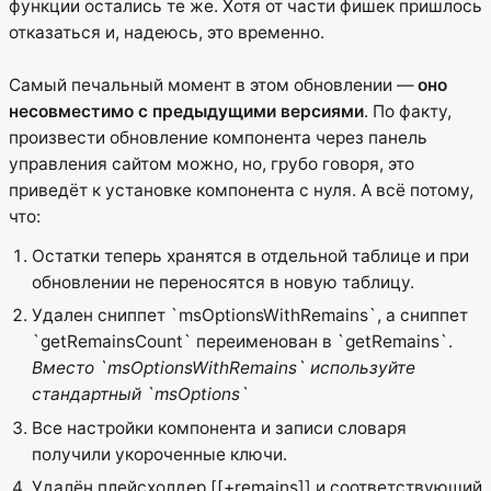
функции остались те же. Хотя от части фишек пришлось
отказаться и, надеюсь, это временно.
Самый печальный момент в этом обновлении —
оно
несовместимо с предыдущими версиями
. По факту,
произвести обновление компонента через панель
управления сайтом можно, но, грубо говоря, это
приведёт к установке компонента с нуля. А всё потому,
что:
Остатки теперь хранятся в отдельной таблице и при
обновлении не переносятся в новую таблицу.
Удален сниппет `msOptionsWithRemains`, а сниппет
`getRemainsCount` переименован в `getRemains`.
Вместо `msOptionsWithRemains` используйте
стандартный `msOptions`
Все настройки компонента и записи словаря
получили укороченные ключи.
Удалён плейсхолдер [[+remains]] и соответствующий