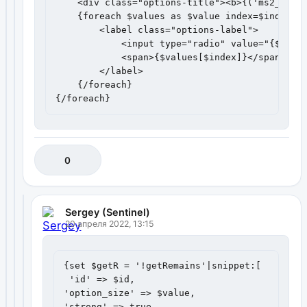
    <div class="options-title"><b>{('ms2_produ
    {foreach $values as $value index=$index}

        <label class="options-label">

            <input type="radio" value="{$value
            <span>{$values[$index]}</span>

        </label>

    {/foreach}

{/foreach}
0
Sergey (Sentinel)
20 апреля 2022, 13:15
{set $getR = '!getRemains'|snippet:[

 'id' => $id, 

'option_size' => $value, 

'strong' => true
