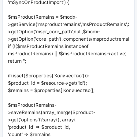
'mSyncOnProductImport') {
$msProductRemains = $modx-
>getService('msproductremains','msProductRemains',$m
>getOption('mspr_core_path',null,$modx-
>getOption('core_path').'components/msproductremains/')
if (!($msProductRemains instanceof
msProductRemains) || !$msProductRemains->active)
return '';
if(isset($properties['Количество'])){
$product_id = $resource->get('id');
$remains = $properties['Количество'];
$msProductRemains-
>saveRemains(array_merge($product-
>get('options')?:array(), array(
'product_id' => $product_id,
'count' => $remains