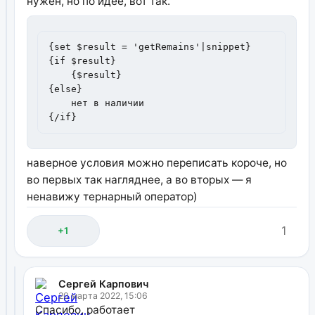
нужен, но по идее, вот так.
{set $result = 'getRemains'|snippet}

{if $result}

    {$result}

{else}

    нет в наличии

{/if}
наверное условия можно переписать короче, но
во первых так нагляднее, а во вторых — я
ненавижу тернарный оператор)
1
+1
Сергей Карпович
20 марта 2022, 15:06
Спасибо, работает