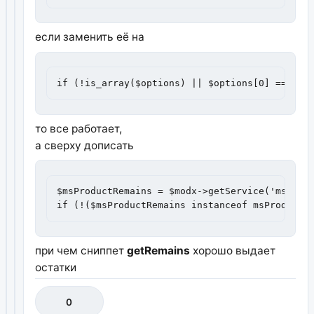
если заменить её на
if (!is_array($options) || $options[0] == '' 
то все работает,
а сверху дописать
$msProductRemains = $modx->getService('msprodu
if (!($msProductRemains instanceof msProductR
при чем сниппет
getRemains
хорошо выдает
остатки
0