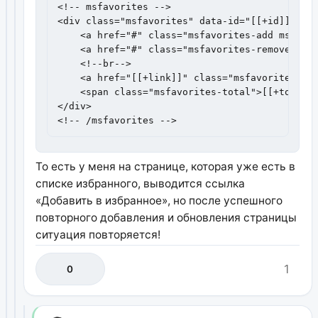
<!-- msfavorites -->

<div class="msfavorites" data-id="[[+id]]" dat
    <a href="#" class="msfavorites-add msfavor
    <a href="#" class="msfavorites-remove msfa
    <!--br-->

    <a href="[[+link]]" class="msfavorites-go"
    <span class="msfavorites-total">[[+total]]
</div>

<!-- /msfavorites -->
То есть у меня на странице, которая уже есть в
списке избранного, выводится ссылка
«Добавить в избранное», но после успешного
повторного добавления и обновления страницы
ситуация повторяется!
1
0