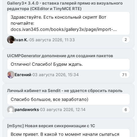
Gallery3x 3.4.0 - вставка галерей прямо из визуального
редактора (CKEditor и TinyMCE RTE)
Здравствуйте. Есть консольный скрипт Вот
почитайте:
docs.ivan345.com/books/gallery3x/page/import-
ms2galleryphp
Ivan K.
·
05 августа 2026, 11:33
2
UiCMPGenerator дополнение для создания пакетов
Отлично! Спасибо! Будем ждать.
Евгений
·
03 августа 2026, 15:34
71
Личный кабинет на Sendit - не удается сбросить пароль
Спасибо большое, все заработало)
pandaworks
·
03 августа 2026, 12:14
6
[mSync] Новая версия синхронизации с 1С
Всем привет. В какой то момент начали сыпаться