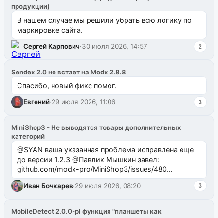
продукции)
В нашем случае мы решили убрать всю логику по
маркировке сайта.
Сергей Карпович
·
30 июля 2026, 14:57
2
Sendex 2.0 не встает на Modx 2.8.8
Спасибо, новый фикс помог.
Евгений
·
29 июля 2026, 11:06
3
MiniShop3 - Не выводятся товары дополнительных
категорий
@SYAN ваша указанная проблема исправлена еще
до версии 1.2.3 @Павлик Мышкин завел:
github.com/modx-pro/MiniShop3/issues/480
github.com/modx-pro/MiniShop3/issues/481Исправим
Иван Бочкарев
·
29 июля 2026, 08:20
3
в б...
MobileDetect 2.0.0-pl функция "планшеты как