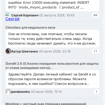
ошибки: Error 23000 executing statement: INSERT
INTO `modx_msync_products` (`product_id`,
`uuid_1c`) VALUES ...
Сергей Карпович
·
02 августа 2026, 10:40
89
Checkbox для модального окна
Они не отключены, они платные, чтобы писали
только те, кому действительно очень надо. Когда
бесплатно люди начинают думать, что я им должен.
Артур Шевченко
·
30 июля 2026, 23:16
11
[SendIt 2.6.0] Анализ поведения пользователя для защиты
от спама (невидимая капча)...
Здравствуйте. Делаю личный кабинет на Sendit и со
сбросом пароля возникли проблемы. Можете
подсказать, в чем ошибка? Список вопросов в
одноименном разделе на modx.pro пока пуст, и,...
pandaworks
·
30 июля 2026, 15:14
1
Minishop + честный знак (продажа маркированной