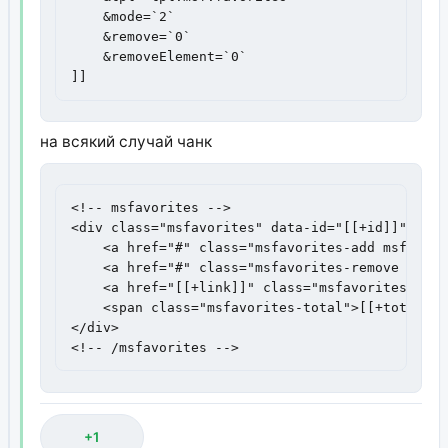
    &mode=`2`

    &remove=`0`

    &removeElement=`0`

]]
на всякий случай чанк
<!-- msfavorites -->

<div class="msfavorites" data-id="[[+id]]" data
    <a href="#" class="msfavorites-add msfavori
    <a href="#" class="msfavorites-remove msfav
    <a href="[[+link]]" class="msfavorites-go">
    <span class="msfavorites-total">[[+total]]</
</div>

<!-- /msfavorites -->
+1