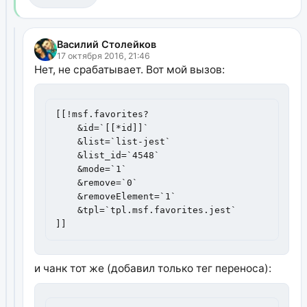
Василий Столейков
17 октября 2016, 21:46
Нет, не срабатывает. Вот мой вызов:
[[!msf.favorites?

    &id=`[[*id]]`

    &list=`list-jest`

    &list_id=`4548`

    &mode=`1`

    &remove=`0`

    &removeElement=`1`

    &tpl=`tpl.msf.favorites.jest`

]]
и чанк тот же (добавил только тег переноса):