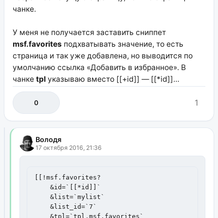
чанке.
У меня не получается заставить сниппет
msf.favorites
подхватывать значение, то есть
страница и так уже добавлена, но выводится по
умолчанию ссылка «Добавить в избранное». В
чанке
tpl
указываю вместо [[+id]] — [[*id]]…
1
0
Володя
17 октября 2016, 21:36
[[!msf.favorites?

    &id=`[[*id]]`

    &list=`mylist`

    &list_id=`7`

    &tpl=`tpl.msf.favorites`
