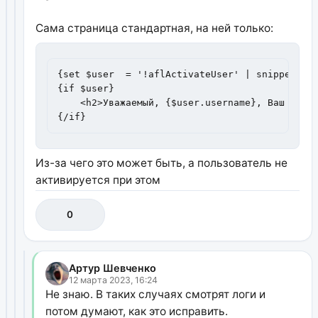
Сама страница стандартная, на ней только:
{set $user  = '!aflActivateUser' | snippet:[]}
{if $user}

    <h2>Уважаемый, {$user.username}, Ваш аккау
{/if}
Из-за чего это может быть, а пользователь не
активируется при этом
0
Артур Шевченко
12 марта 2023, 16:24
Не знаю. В таких случаях смотрят логи и
потом думают, как это исправить.