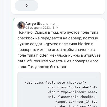
0
Артур Шевченко
03 февраля 2023, 18:14
Понятно. Смысл в том, что пустое поле типа
checkbox не передается на сервер, поэтому
нужно создать другое поле типа hidden и
проверять именно его, а чтобы значение в
поле типа hidden менялось нужно в атрибуте
data-afl-required указать имя проверяемого
поля. Т.е. должно быть так
<div class="pole pole-checkbox">

            <div class="pole-label">Тип пом
            <input type="hidden" name="room
            <div class="pole-checkbox-item">
                <input id="room_1" type="ra
                <label for="room_1">Квартир