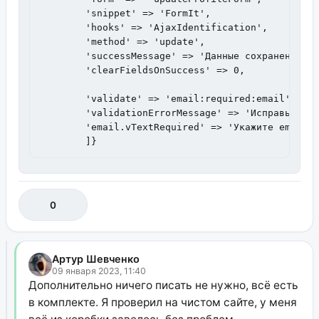
        'snippet' => 'FormIt',

        'hooks' => 'AjaxIdentification',

        'method' => 'update',

        'successMessage' => 'Данные сохранены.',

        'clearFieldsOnSuccess' => 0,

        'validate' => 'email:required:email',

        'validationErrorMessage' => 'Исправьте, п
        'email.vTextRequired' => 'Укажите email.'
        ]}
0
Артур Шевченко
09 января 2023, 11:40
Дополнительно ничего писать не нужно, всё есть
в комплекте. Я проверил на чистом сайте, у меня