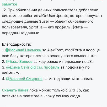
заметке
12. При обновлении данных пользователя добавлено
системное событие aiOnUserUpdate, которое получает
следующие данные $user — объект обновленного
пользователя, $profile — его профиль, $data —
переданные данные.
Благодарности:
1.
@Василий Наумкин
за AjaxForm, modExtra и вообще
всю базу, которая легла в основу этого компонента.
2.
@Баха Волков
за код-ревью и подсказки по JS.
3.
@Дима Сайт old см. профиль
за подсказку по
неймингу.
4.
@Алексей Смирнов
за метод защиты от спама.
Скачать пакет
пока можно только с GitHub, как
появится в modstore выложу ссылку сюда.