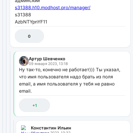
админский
s31388.h10.modhost.pro/manager/
s31388
AzbNTYpnYF11
0
Артур Шевченко
09 января 2023, 13:18
Ну так-то, конечно не работает))) Ты указал,
что имя пользователя надо брать из поля
email, а имя пользователя у тебя не равно
email.
+1
Константин Ильин
09 января 2023, 13:32