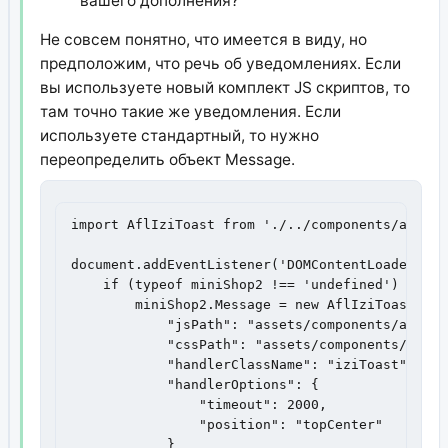
вашего дополнения?
Не совсем понятно, что имеется в виду, но
предположим, что речь об уведомлениях. Если
вы используете новый комплект JS скриптов, то
там точно такие же уведомления. Если
используете стандартный, то нужно
переопределить объект Message.
import AflIziToast from './../components/ajaxfo
document.addEventListener('DOMContentLoaded', (e
    if (typeof miniShop2 !== 'undefined') {

        miniShop2.Message = new AflIziToast({

            "jsPath": "assets/components/ajaxfo
            "cssPath": "assets/components/ajaxf
            "handlerClassName": "iziToast",

            "handlerOptions": {

                "timeout": 2000,

                "position": "topCenter"

            }
