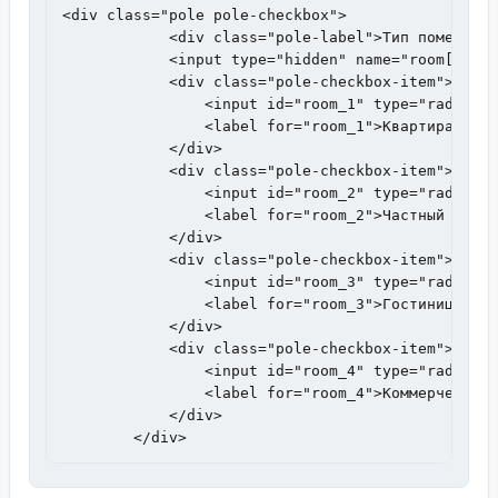
<div class="pole pole-checkbox">

            <div class="pole-label">Тип помещения
            <input type="hidden" name="room[]" va
            <div class="pole-checkbox-item">

                <input id="room_1" type="radio" n
                <label for="room_1">Квартира</lab
            </div>

            <div class="pole-checkbox-item">

                <input id="room_2" type="radio" n
                <label for="room_2">Частный дом</
            </div>

            <div class="pole-checkbox-item">

                <input id="room_3" type="radio" n
                <label for="room_3">Гостиница</la
            </div>

            <div class="pole-checkbox-item">

                <input id="room_4" type="radio" n
                <label for="room_4">Коммерческое 
            </div>

        </div>