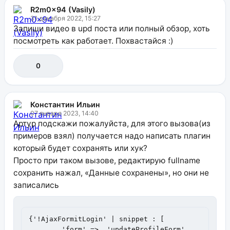
R2m0x94 (Vasily)
31 декабря 2022, 15:27
Запиши видео в upd поста или полный обзор, хоть
посмотреть как работает. Похвастайся :)
0
Константин Ильин
07 января 2023, 14:40
Артур подскажи пожалуйста, для этого вызова(из
примеров взял) получается надо написать плагин
который будет сохранять или хук?
Просто при таком вызове, редактирую fullname
сохранить нажал, «Данные сохранены», но они не
записались
{'!AjaxFormitLogin' | snippet : [

        'form' =>  'updateProfileForm',
