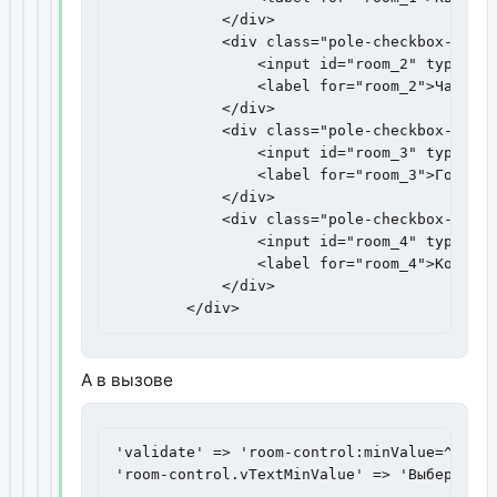
            </div>

            <div class="pole-checkbox-item">
                <input id="room_2" type="ra
                <label for="room_2">Частный
            </div>

            <div class="pole-checkbox-item">
                <input id="room_3" type="ra
                <label for="room_3">Гостини
            </div>

            <div class="pole-checkbox-item">
                <input id="room_4" type="ra
                <label for="room_4">Коммерч
            </div>

        </div>
А в вызове
'validate' => 'room-control:minValue=^1^',

'room-control.vTextMinValue' => 'Выберите з